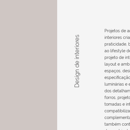
Projetos de a
Design de interiores
interiores cri
praticidade,
ao lifestyle 
projeto de in
layout e amb
espaços, desi
especificaçã
luminárias e
dos detalham
forros, proje
tomadas e int
compatibiliz
complementar
também cont