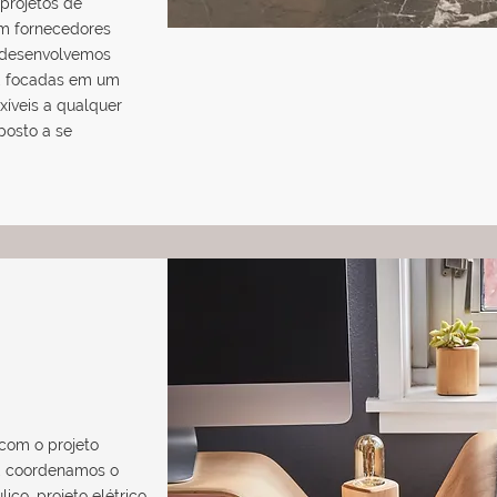
projetos de
om fornecedores
, desenvolvemos
, focadas em um
exíveis a qualquer
posto a se
com o projeto
o, coordenamos o
lico, projeto elétrico