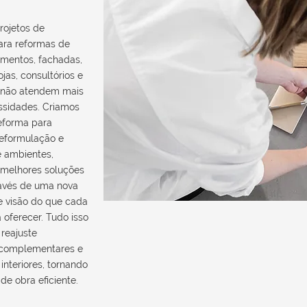
rojetos de
para reformas de
amentos, fachadas,
ojas, consultórios e
 não atendem mais
ssidades. Criamos
reforma para
eformulação e
 ambientes,
melhores soluções
ravés de uma nova
e visão do que cada
 oferecer. Tudo isso
reajuste
 complementares e
interiores, tornando
de obra eficiente.