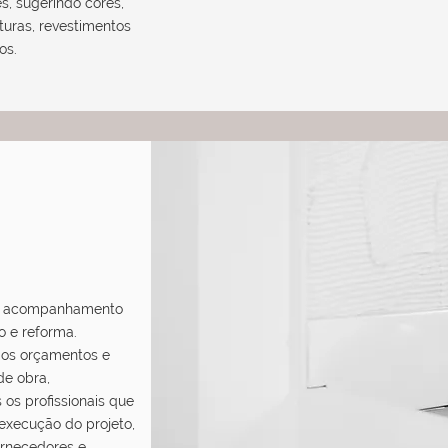
s, sugerindo cores,
xturas, revestimentos
os.
o acompanhamento
o e reforma.
os orçamentos e
e obra,
os profissionais que
 execução do projeto,
rnecedores e