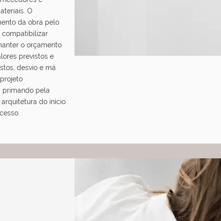
teriais. O
nto da obra pelo
a compatibilizar
 manter o orçamento
lores previstos e
istos, desvio e má
projeto
, primando pela
arquitetura do início
cesso.