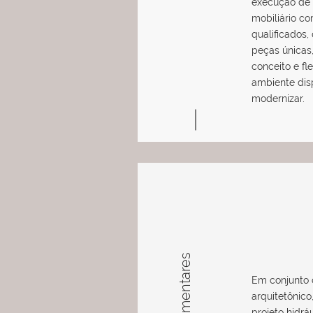
execução de 
mobiliário c
qualificados
peças únicas
conceito e fl
ambiente dis
modernizar.
Em conjunto 
arquitetônic
projeto hidráu