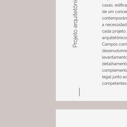
Projeto arquitetônico
casas, edifica
de um concei
contemporân
a necessidad
cada projeto.
arquitetônic
Campos com
desenvolvime
levantamento
detalhamento
complementa
legal junto a
competentes