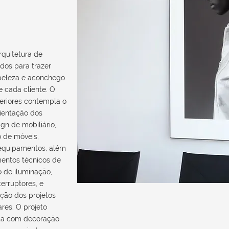
rquitetura de
ados para trazer
 beleza e aconchego
de cada cliente. O
teriores contempla o
ientação dos
gn de mobiliário,
o de móveis,
 equipamentos, além
entos técnicos de
to de iluminação,
erruptores, e
ação dos projetos
es. O projeto
a com decoração