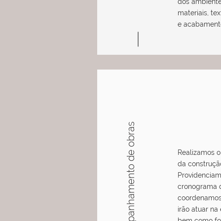
dos ambiente
materiais, te
e acabament
Acompanhamento de obras
Realizamos 
da construçã
Providenciam
cronograma d
coordenamos 
irão atuar na
bem como fo